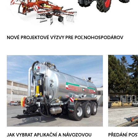
NOVÉ PROJEKTOVÉ VÝZVY PRE POĽNOHOSPODÁROV
JAK VYBRAT APLIKAČNÍ A NÁVOZOVOU
PŘEDÁNÍ PO