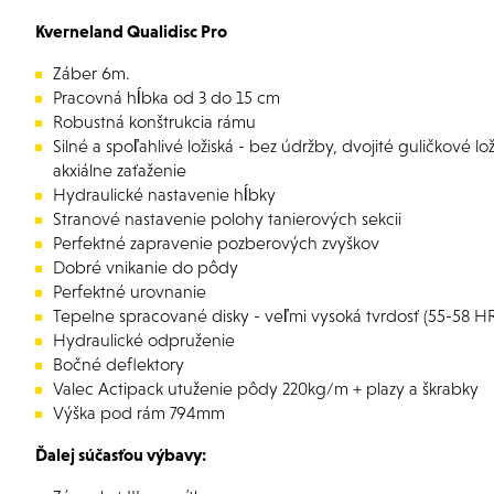
Kverneland Qualidisc Pro
Záber 6m.
Pracovná hĺbka od 3 do 15 cm
Robustná konštrukcia rámu
Silné a spoľahlivé ložiská - bez údržby, dvojité guličkové l
akxiálne zaťaženie
Hydraulické nastavenie hĺbky
Stranové nastavenie polohy tanierových sekcii
Perfektné zapravenie pozberových zvyškov
Dobré vnikanie do pôdy
Perfektné urovnanie
Tepelne spracované disky - veľmi vysoká tvrdosť (55-58 
Hydraulické odpruženie
Bočné deflektory
Valec Actipack utuženie pôdy 220kg/m + plazy a škrabky
Výška pod rám 794mm
Ďalej súčasťou výbavy: