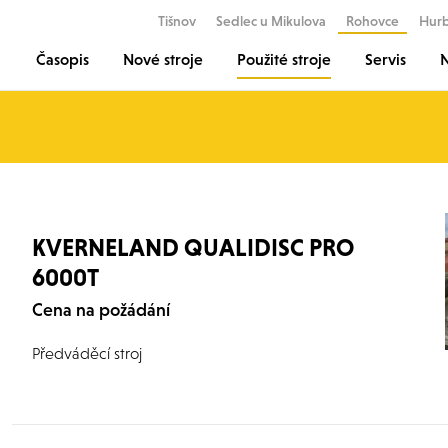
Tišnov
Sedlec u Mikulova
Rohovce
Hur
Časopis
Nové stroje
Použité stroje
Servis
N
KVERNELAND QUALIDISC PRO
6000T
Cena na požádání
Předváděcí stroj