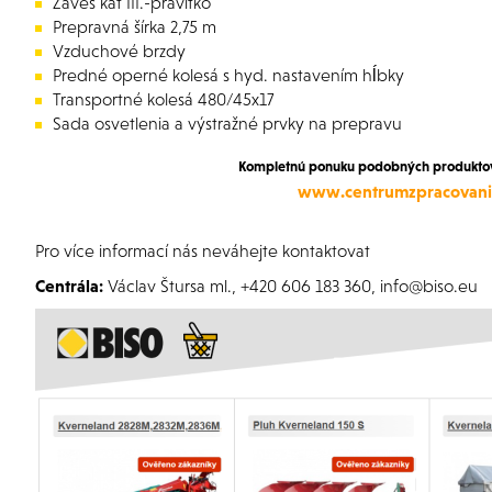
Záves kat III.-pravítko
Prepravná šírka 2,75 m
Vzduchové brzdy
Predné operné kolesá s hyd. nastavením hĺbky
Transportné kolesá 480/45x17
Sada osvetlenia a výstražné prvky na prepravu
Kompletnú ponuku podobných produktov 
www.centrumzpracovani
Pro více informací nás neváhejte kontaktovat
Centrála:
Václav Štursa ml., +420 606 183 360, info@biso.eu