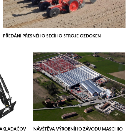
PŘEDÁNÍ PŘESNÉHO SECÍHO STROJE OZDOKEN
NAKLADAČOV
NÁVŠTĚVA VÝROBNÍHO ZÁVODU MASCHIO