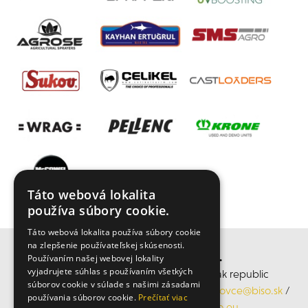
Táto webová lokalita
používa súbory cookie.
Táto webová lokalita používa súbory cookie
na zlepšenie používateľskej skúsenosti.
BISO SCHRATTENECKER s.r.o.
Používaním našej webovej lokality
vyjadrujete súhlas s používaním všetkých
středisko Rohovce, Rohovce 290, Slovak republic
súborov cookie v súlade s našimi zásadami
Mobil: +421 905 945 118, Email:
obchodrohovce@biso.sk
/
používania súborov cookie.
Prečítať viac
www.bisorohovce.sk
/
www.biso.eu