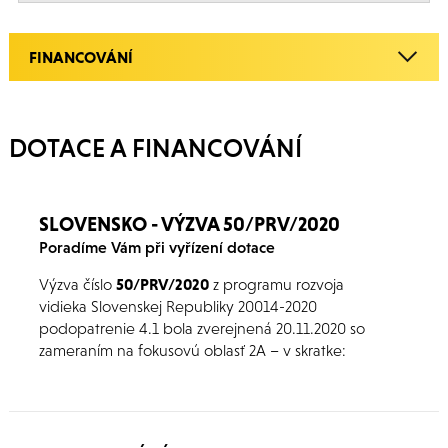
FINANCOVÁNÍ
DOTACE A FINANCOVÁNÍ
SLOVENSKO - VÝZVA 50/PRV/2020
Poradíme Vám při vyřízení dotace
Výzva číslo
50/PRV/2020
z programu rozvoja
vidieka Slovenskej Republiky 20014-2020
podopatrenie 4.1 bola zverejnená 20.11.2020 so
zameraním na fokusovú oblasť 2A – v skratke:
zlepšenie výkonu poľnohospodárskych
podnikov a uľahčenie ich rekonštrukcie a
modernizácie za účelom zvýšenia ich účasti na
trhu, zamerania na trh a poľnohospodársku