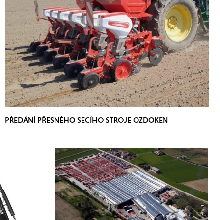
PŘEDÁNÍ PŘESNÉHO SECÍHO STROJE OZDOKEN