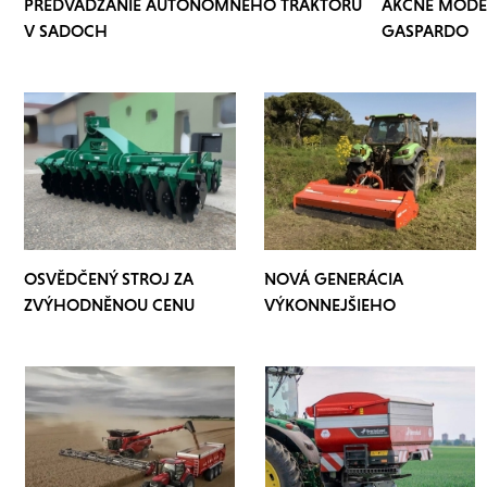
PREDVÁDZANIE AUTONÓMNEHO TRAKTORU
AKČNÉ MODE
V SADOCH
GASPARDO
OSVĚDČENÝ STROJ ZA
NOVÁ GENERÁCIA
ZVÝHODNĚNOU CENU
VÝKONNEJŠIEHO
MULČOVAČU