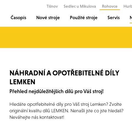
Tišnov
Sedlec u Mikulova
Rohovce
Hur
Časopis
Nové stroje
Použité stroje
Servis
N
NÁHRADNÍ A OPOTŘEBITELNÉ DÍLY
LEMKEN
Přehled nejdůležitějších dílů pro Váš stroj!
Hledáte opotřebitelné díly pro Váš stroj Lemken? Zvolte
originální kvalitu dílů LEMKEN. Nenašli jste co jste hledali?
Neváhejte nás kontaktovat!