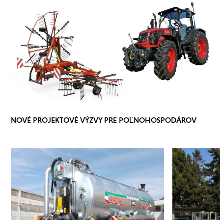
NOVÉ PROJEKTOVÉ VÝZVY PRE POĽNOHOSPODÁROV