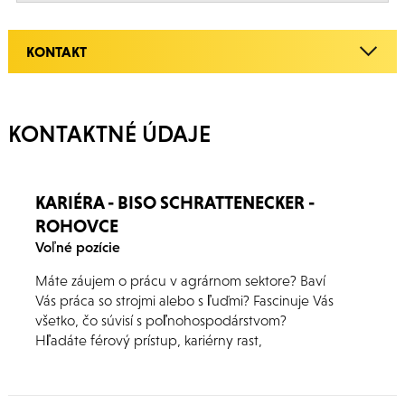
KONTAKT
KONTAKTNÉ ÚDAJE
KARIÉRA - BISO SCHRATTENECKER -
ROHOVCE
Voľné pozície
Máte záujem o prácu v agrárnom sektore? Baví
Vás práca so strojmi alebo s ľuďmi? Fascinuje Vás
všetko, čo súvisí s poľnohospodárstvom?
Hľadáte férový prístup, kariérny rast,
zodpovedajúce finančné ohodnotenie a
dynamický tím spolupracovníkov?
Odpovedali ste si kladne aspoň na niektoré z