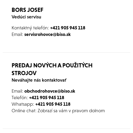
týchto otázok? Potom veríme, že Vás naše
BORS JOSEF
ponúkané pozície mohli zaujať!
Vedúci servisu
Kontaktný telefón:
+421 905 945 118
Email:
servisrohovce@biso.sk
PREDAJ NOVÝCH A POUŽITÝCH
STROJOV
Neváhajte nás kontaktovať
Email:
obchodrohovce@biso.sk
Telefón:
+421 905 945 118
Whatsapp:
+421
905 945 118
Online chat: Zobrazí sa vám v pravom dolnom
rohu webu. Stačí odpísať a kolegovia sa Vám
ozvú.