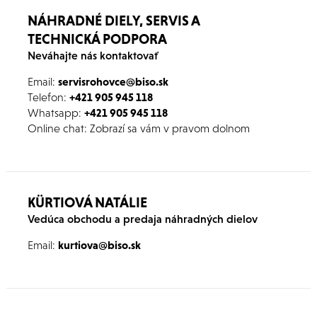
NÁHRADNÉ DIELY, SERVIS A
TECHNICKÁ PODPORA
Neváhajte nás kontaktovať
Email:
servisrohovce@biso.sk
Telefon:
+421 905 945 118
Whatsapp:
+421
905 945 118
Online chat: Zobrazí sa vám v pravom dolnom
rohu webu. Stačí odpísať a kolegovia sa Vám
ozvú.
KÜRTIOVÁ NATÁLIE
Vedúca obchodu a predaja náhradných dielov
Email:
kurtiova@biso.sk