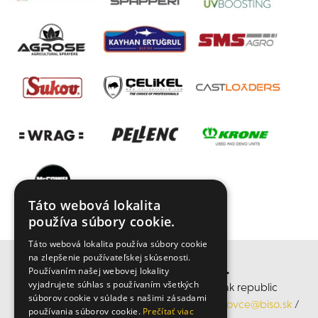
Táto webová lokalita
používa súbory cookie.
Táto webová lokalita používa súbory cookie
na zlepšenie používateľskej skúsenosti.
BISO SCHRATTENECKER s.r.o.
Používaním našej webovej lokality
vyjadrujete súhlas s používaním všetkých
středisko Rohovce, Rohovce 290, Slovak republic
súborov cookie v súlade s našimi zásadami
Mobil: +421 905 945 118, Email:
obchodrohovce@biso.sk
/
používania súborov cookie.
Prečítať viac