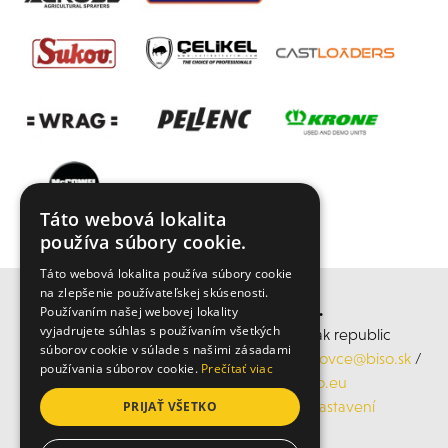
Táto webová lokalita
používa súbory cookie.
Táto webová lokalita používa súbory cookie
na zlepšenie používateľskej skúsenosti.
BISO SCHRATTENECKER s.r.o.
Používaním našej webovej lokality
vyjadrujete súhlas s používaním všetkých
středisko Rohovce, Rohovce 290, Slovak republic
súborov cookie v súlade s našimi zásadami
Mobil: +421 905 945 118, Email:
obchodrohovce@biso.sk
/
používania súborov cookie.
Prečítať viac
www.bisorohovce.sk
/
www.biso.eu
ochrana osobních údajů
/
Cookies nastavení
PRIJAŤ VŠETKO