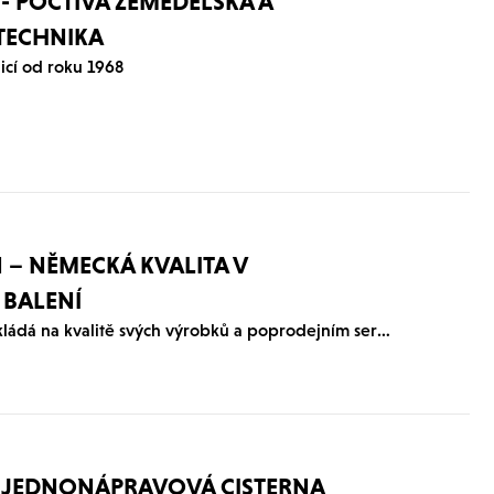
- POCTIVÁ ZEMĚDĚLSKÁ A
TECHNIKA
icí od roku 1968
– NĚMECKÁ KVALITA V
 BALENÍ
STRAUTMANN si zakládá na kvalitě svých výrobků a poprodejním servisu
- JEDNONÁPRAVOVÁ CISTERNA