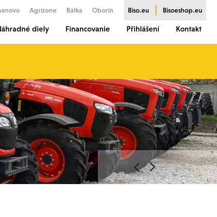
banovo
Agrizone
Bátka
Oborín
Biso.eu
Bisoeshop.eu
áhradné diely
Financovanie
Přihlášení
Kontakt