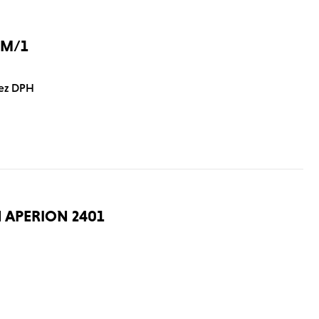
0M/1
bez DPH
APERION 2401