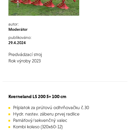
autor:
Moderátor
publikováno:
29.4.2024
Predvádzací stroj
Rok výroby 2023
Kverneland LS 200 5+ 100 cm
Príplatok za prútovú odhrňovačku č.30
Hydr. nastav. záberu prvej radlice
Pamäťový/sekvenčný valec
Kombi koleso (320x60-12)