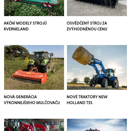
AKČNÍ MODELY STROJŮ
OSVĚDČENÝ STROJ ZA
KVERNELAND
ZVÝHODNĚNOU CENU
NOVÁ GENERÁCIA
NOVÉ TRAKTORY NEW
VÝKONNEJŠIEHO MULČOVAČU
HOLLAND T5S