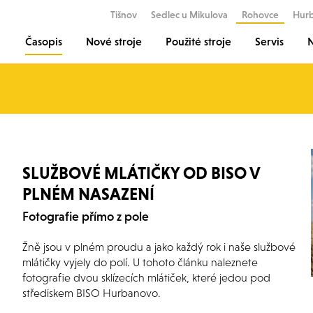
Tišnov
Sedlec u Mikulova
Rohovce
Hur
Časopis
Nové stroje
Použité stroje
Servis
N
SLUŽBOVÉ MLÁTIČKY OD BISO V
PLNÉM NASAZENÍ
Fotografie přímo z pole
Žně jsou v plném proudu a jako každý rok i naše službové
mlátičky vyjely do polí. U tohoto článku naleznete
fotografie dvou sklízecích mlátiček, které jedou pod
střediskem BISO Hurbanovo.