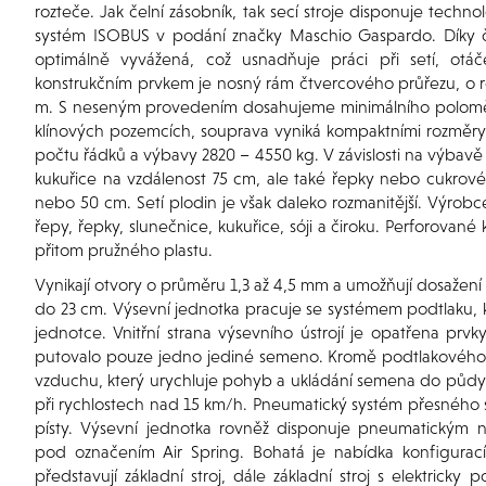
rozteče. Jak čelní zásobník, tak secí stroje disponuje techn
systém ISOBUS v podání značky Maschio Gaspardo. Díky č
optimálně vyvážená, což usnadňuje práci při setí, otáč
konstrukčním prvkem je nosný rám čtvercového průřezu, o r
m. S neseným provedením dosahujeme minimálního poloměru
klínových pozemcích, souprava vyniká kompaktními rozměry.
počtu řádků a výbavy 2820 – 4550 kg. V závislosti na výbav
kukuřice na vzdálenost 75 cm, ale také řepky nebo cukrové 
nebo 50 cm. Setí plodin je však daleko rozmanitější. Výrob
řepy, řepky, slunečnice, kukuřice, sóji a čiroku. Perforovan
přitom pružného plastu.
Vynikají otvory o průměru 1,3 až 4,5 mm a umožňují dosažen
do 23 cm. Výsevní jednotka pracuje se systémem podtlaku, k
jednotce. Vnitřní strana výsevního ústrojí je opatřena prvky,
putovalo pouze jedno jediné semeno. Kromě podtlakového sy
vzduchu, který urychluje pohyb a ukládání semena do půdy.
při rychlostech nad 15 km/h. Pneumatický systém přesného 
písty. Výsevní jednotka rovněž disponuje pneumatickým n
pod označením Air Spring. Bohatá je nabídka konfigura
představují základní stroj, dále základní stroj s elektric