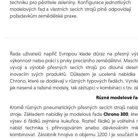
techniku pro pěstitele zeleniny. Konfigurace jednotlivých
modelových řad a vlastních secích strojů plně odpovídají
požadavkům zemědělské praxe.
Řada uživatelů napříč Evropou klade důraz na přesný vý
výkonnost nebo práci s prvky precizního zemědělství. Masc
vývoji a výrobě přesných secích strojů po dlouhá desetil
inovacím svých produktů. Důkazem je ucelená nabídka
Chrono, které se dodávají v různých typových řadách. Vynikaj
jak nesené a tažené modely, tak zástupci v kombinaci s tzv.
Různé modelové ř
Kromě různých pneumatických přesných secích strojů nabízí
stroje. Základem nabídky je modelová řada
Chrono 300
, kt
výsev 6 řádků zejména kukuřice. Rozteč řádků je volitelná 
nabízí technika s přihnojováním anebo dávkováním mikr
kombinovat. Zásobník hnojiva o objemu 1200 l je součástí 