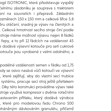
ologií ISOTRONIC, která představuje vyspělý
elnímu zásobníku je souprava s traktorem
ení na souvratích i přepravě. Základním
ozměrech 150 x 150 mm a celkové šířce 5,8
 otáčení, snadný je výsev na členitých a
 Celková hmotnost secího stroje činí podle
ě stroje máme možnost výsevu nejen 8 řádků
řepy, a to při 12 řádcích na vzdálenost 45
ce dodává výsevní kotouče pro setí cukrové
é kotouče jsou vyrobené z velmi odolného, a
í podélné vzdálenosti semen v řádku od 1,75
dy se osivo nasává vůči kotouči ve výsevní
 které zajišťují, aby do vlastní secí trubice
stému, pracuje secí stroj ještě přetlakem
 Díky této konstrukci provádíme výsev také
stroje využívá kompresor s dvěma rotačními
astavením přítlaku, který dodává výrobce
cí, které pro modelovou řadu Chrono 500
ky poháněným dávkováním granulátu, přičemž