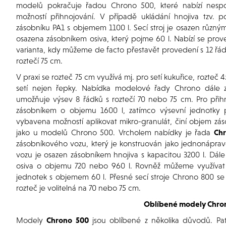
modelů pokračuje řadou Chrono 500, které nabízí nespo
možností přihnojování. V případě ukládání hnojiva tzv. po
zásobníku PA1 s objemem 1100 l. Secí stroj je osazen různ
osazena zásobníkem osiva, který pojme 60 l. Nabízí se prove
varianta, kdy můžeme de facto přestavět provedení s 12 řád
roztečí 75 cm.
V praxi se rozteč 75 cm využívá mj. pro setí kukuřice, rozte
setí nejen řepky. Nabídka modelové řady Chrono dále 
umožňuje výsev 8 řádků s roztečí 70 nebo 75 cm. Pro přih
zásobníkem o objemu 1600 l, zatímco výsevní jednotky 
vybavena možností aplikovat mikro-granulát, činí objem zás
jako u modelů Chrono 500. Vrcholem nabídky je řada
Ch
zásobníkového vozu, který je konstruován jako jednonápra
vozu je osazen zásobníkem hnojiva s kapacitou 3200 l. Dá
osiva o objemu 720 nebo 960 l. Rovněž můžeme využívat 
jednotek s objemem 60 l. Přesné secí stroje Chrono 800 se 
rozteč je volitelná na 70 nebo 75 cm.
Oblíbené modely Chro
Modely
Chrono 500
jsou oblíbené z několika důvodů. Patř