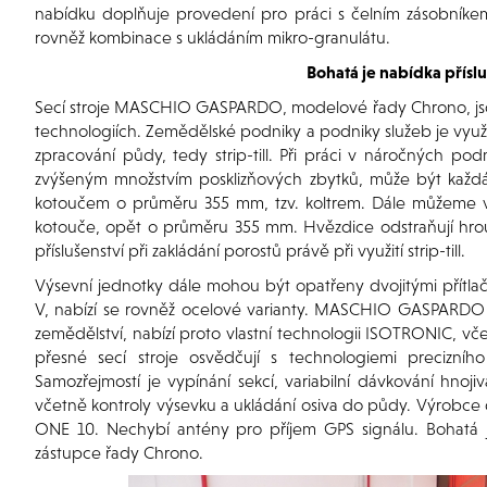
nabídku doplňuje provedení pro práci s čelním zásobník
rovněž kombinace s ukládáním mikro-granulátu.
Bohatá je nabídka příslu
Secí stroje MASCHIO GASPARDO, modelové řady Chrono, jso
technologiích. Zemědělské podniky a podniky služeb je využí
zpracování půdy, tedy strip-till. Při práci v náročných pod
zvýšeným množstvím posklizňových zbytků, může být každ
kotoučem o průměru 355 mm, tzv. koltrem. Dále můžeme vý
kotouče, opět o průměru 355 mm. Hvězdice odstraňují hrou
příslušenství při zakládání porostů právě při využití strip-till.
Výsevní jednotky dále mohou být opatřeny dvojitými přítl
V, nabízí se rovněž ocelové varianty. MASCHIO GASPARDO k
zemědělství, nabízí proto vlastní technologii ISOTRONIC, včet
přesné secí stroje osvědčují s technologiemi precizní
Samozřejmostí je vypínání sekcí, variabilní dávkování hno
včetně kontroly výsevku a ukládání osiva do půdy. Výrobce
ONE 10. Nechybí antény pro příjem GPS signálu. Bohatá je
zástupce řady Chrono.