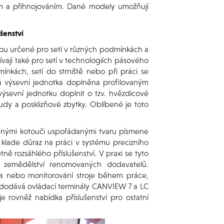
em a přihnojováním. Dané modely umožňují
šenství
u určené pro setí v různých podmínkách a
vají také pro setí v technologiích pásového
mínkách, setí do strniště nebo při práci se
á výsevní jednotka doplněna profilovaným
sevní jednotku doplnit o tzv. hvězdicové
dy a posklizňové zbytky. Oblíbené je toto
ačnými kotouči uspořádanými tvaru písmene
lade důraz na práci v systému precizního
ně rozsáhlého příslušenství. V praxi se tyto
ho zemědělství renomovaných dodavatelů.
jiva nebo monitorování stroje během práce,
 dodává ovládací terminály CANVIEW 7 a LC
 rovněž nabídka příslušenství pro ostatní