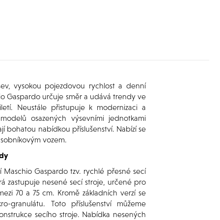
sev, vysokou pojezdovou rychlost a denní
hio Gaspardo určuje směr a udává trendy ve
etí. Neustále přistupuje k modernizaci a
 modelů osazených výsevními jednotkami
í bohatou nabídkou příslušenství. Nabízí se
 zásobníkovým vozem.
ady
 Maschio Gaspardo tzv. rychlé přesné secí
erá zastupuje nesené secí stroje, určené pro
mezi 70 a 75 cm. Kromě základních verzí se
o-granulátu. Toto příslušenství můžeme
konstrukce secího stroje. Nabídka nesených