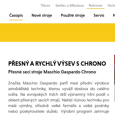
Tišnov
Sedlec u Mikulova
Rohovce
Hur
Časopis
Nové stroje
Použité stroje
Servis
N
PŘESNÝ A RYCHLÝ VÝSEV S CHRONO
Přesné secí stroje Maschio Gaspardo Chrono
Značka Maschio Gaspardo patří mezi přední výrobce
zemědělské techniky, kterou vyváží doslova do celého
světa. Na evropských trzích drží významný tržní podíl v
oblasti přesných secích strojů. Nabízí různou techniku pro
malé výměry, středně velké farmáře a velké podniky
nebo poskytovatele služeb. Výrobní program zahrnuje