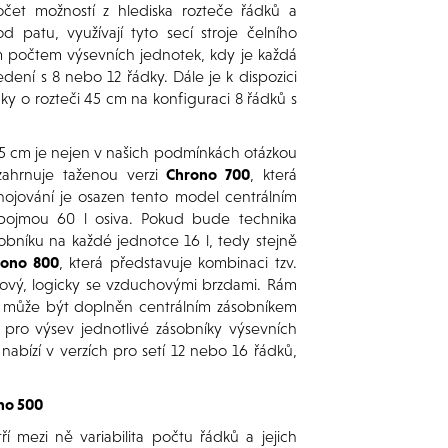
čet možností z hlediska rozteče řádků a
d patu, využívají tyto secí stroje čelního
ým počtem výsevních jednotek, kdy je každá
dení s 8 nebo 12 řádky. Dále je k dispozici
ky o rozteči 45 cm na konfiguraci 8 řádků s
č 45 cm je nejen v našich podmínkách otázkou
zahrnuje taženou verzi
Chrono 700
, která
nojování je osazen tento model centrálním
pojmou 60 l osiva. Pokud bude technika
obníku na každé jednotce 16 l, tedy stejně
rono 800
, která představuje kombinaci tzv.
vový, logicky se vzduchovými brzdami. Rám
le může být doplněn centrálním zásobníkem
pro výsev jednotlivé zásobníky výsevních
nabízí v verzích pro setí 12 nebo 16 řádků,
no 500
í mezi ně variabilita počtu řádků a jejich