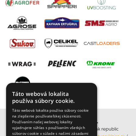
Táto webová lokalita
používa súbory cookie.
Táto webová lokalita používa súbory cookie
na zlepšenie používateľskej skúsenosti.
BISO SCHRATTENECKER s.r.o.
Používaním našej webovej lokality
vyjadrujete súhlas s používaním všetkých
středisko Rohovce, Rohovce 290, Slovak republic
súborov cookie v súlade s našimi zásadami
Mobil: +421 905 945 118, Email:
obchodrohovce@biso.sk
/