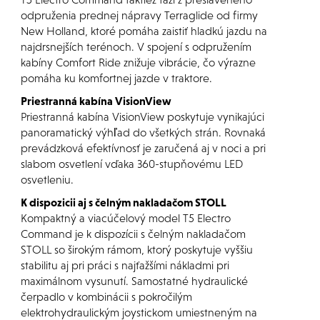
odpruženia prednej nápravy Terraglide od firmy
New Holland, ktoré pomáha zaistiť hladkú jazdu na
najdrsnejších terénoch. V spojení s odpružením
kabíny Comfort Ride znižuje vibrácie, čo výrazne
pomáha ku komfortnej jazde v traktore.
Priestranná kabína VisionView
Priestranná kabína VisionView poskytuje vynikajúci
panoramatický výhľad do všetkých strán. Rovnaká
prevádzková efektívnosť je zaručená aj v noci a pri
slabom osvetlení vďaka 360-stupňovému LED
osvetleniu.
K dispozicii aj s čelným nakladačom STOLL
Kompaktný a viacúčelový model T5 Electro
Command je k dispozícii s čelným nakladačom
STOLL so širokým rámom, ktorý poskytuje vyššiu
stabilitu aj pri práci s najťažšími nákladmi pri
maximálnom vysunutí. Samostatné hydraulické
čerpadlo v kombinácii s pokročilým
elektrohydraulickým joystickom umiestneným na