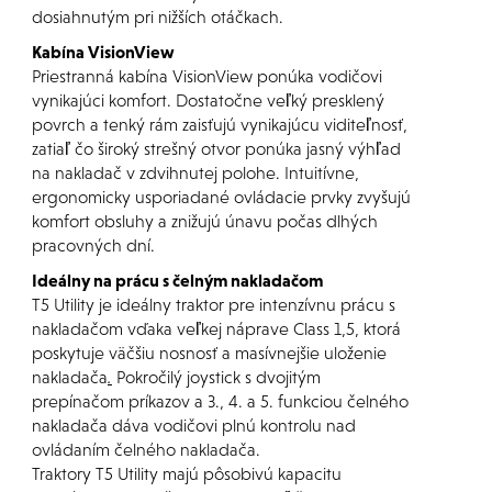
dosiahnutým pri nižších otáčkach.
Kabína VisionView
Priestranná kabína VisionView ponúka vodičovi
vynikajúci komfort. Dostatočne veľký presklený
povrch a tenký rám zaisťujú vynikajúcu viditeľnosť,
zatiaľ čo široký strešný otvor ponúka jasný výhľad
na nakladač v zdvihnutej polohe. Intuitívne,
ergonomicky usporiadané ovládacie prvky zvyšujú
komfort obsluhy a znižujú únavu počas dlhých
pracovných dní.
Ideálny na prácu s čelným nakladačom
T5 Utility je ideálny traktor pre intenzívnu prácu s
nakladačom vďaka veľkej náprave Class 1,5, ktorá
poskytuje väčšiu nosnosť a masívnejšie uloženie
nakladača
.
Pokročilý joystick s dvojitým
prepínačom príkazov a 3., 4. a 5. funkciou čelného
nakladača dáva vodičovi plnú kontrolu nad
ovládaním čelného nakladača.
Traktory T5 Utility majú pôsobivú kapacitu