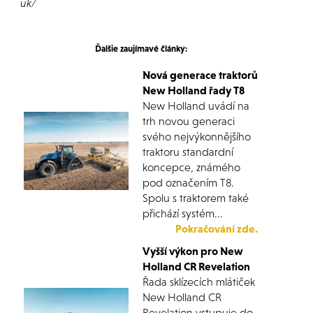
uk/
Ďalšie zaujímavé články:
Nová generace traktorů
New Holland řady T8
New Holland uvádí na
trh novou generaci
svého nejvýkonnějšího
traktoru standardní
koncepce, známého
pod označením T8.
Spolu s traktorem také
přichází systém...
Pokračování zde.
Vyšší výkon pro New
Holland CR Revelation
Řada sklízecích mlátiček
New Holland CR
Revelation vstupuje do