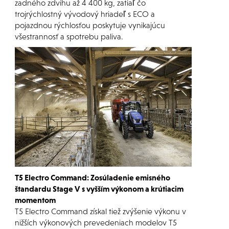
zadného zdvihu až 4 400 kg, zatiaľ čo
trojrýchlostný vývodový hriadeľ s ECO a
pojazdnou rýchlosťou poskytuje vynikajúcu
všestrannosť a spotrebu paliva.
T5 Electro Command: Zosúladenie emisného
štandardu Stage V s vyšším výkonom a krútiacim
momentom
T5 Electro Command získal tiež zvýšenie výkonu v
nižších výkonových prevedeniach modelov T5