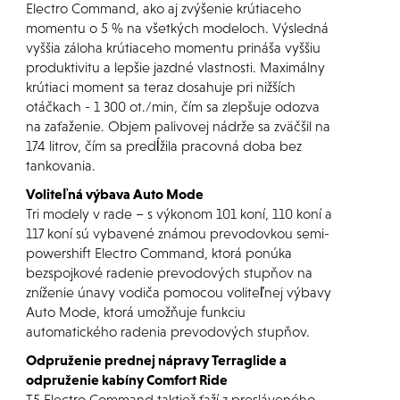
Electro Command, ako aj zvýšenie krútiaceho
momentu o 5 % na všetkých modeloch. Výsledná
vyššia záloha krútiaceho momentu prináša vyššiu
produktivitu a lepšie jazdné vlastnosti. Maximálny
krútiaci moment sa teraz dosahuje pri nižších
otáčkach - 1 300 ot./min, čím sa zlepšuje odozva
na zaťaženie. Objem palivovej nádrže sa zväčšil na
174 litrov, čím sa predĺžila pracovná doba bez
tankovania.
Voliteľná výbava Auto Mode
Tri modely v rade – s výkonom 101 koní, 110 koní a
117 koní sú vybavené známou prevodovkou semi-
powershift Electro Command, ktorá ponúka
bezspojkové radenie prevodových stupňov na
zníženie únavy vodiča pomocou voliteľnej výbavy
Auto Mode, ktorá umožňuje funkciu
automatického radenia prevodových stupňov.
Odpruženie prednej nápravy Terraglide a
odpruženie kabíny Comfort Ride
T5 Electro Command taktiež ťaží z presláveného