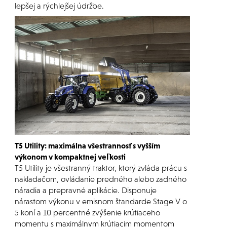
lepšej a rýchlejšej údržbe.
T5 Utility: maximálna všestrannosť s vyšším
výkonom v kompaktnej veľkosti
T5 Utility je všestranný traktor, ktorý zvláda prácu s
nakladačom, ovládanie predného alebo zadného
náradia a prepravné aplikácie. Disponuje
nárastom výkonu v emisnom štandarde Stage V o
5 koní a 10 percentné zvýšenie krútiaceho
momentu s maximálnym krútiacim momentom