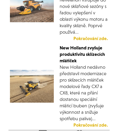
nové sklizňové sezóny s
řadou vylepšení v
oblasti výkonu motoru a
kvality sklizně. Poprvé
používá...
Pokračování zde.
New Holland zvyšuje
produktivitu sklízecích
mlátiček
New Holland nedávno
představil modernizace
pro sklízecích mlátiček
modelové řady CX7 a
CX8, které na přání
dostanou speciální
mláticí buben (zvyšuje
výkonnost a snižuje
spotřebu paliva)...
Pokračování zde.