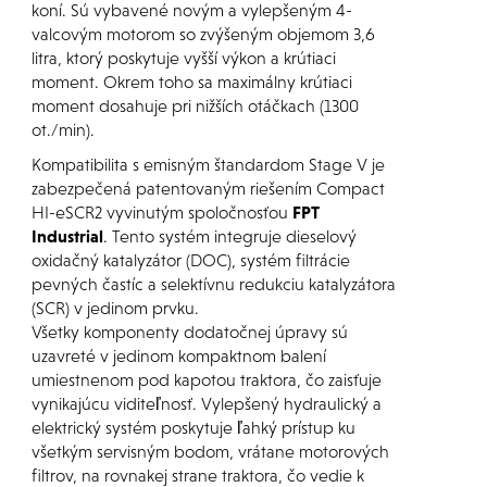
koní. Sú vybavené novým a vylepšeným 4-
valcovým motorom so zvýšeným objemom 3,6
litra, ktorý poskytuje vyšší výkon a krútiaci
moment. Okrem toho sa maximálny krútiaci
moment dosahuje pri nižších otáčkach (1300
ot./min).
Kompatibilita s emisným štandardom Stage V je
zabezpečená patentovaným riešením Compact
HI-eSCR2 vyvinutým spoločnosťou
FPT
Industrial
. Tento systém integruje dieselový
oxidačný katalyzátor (DOC), systém filtrácie
pevných častíc a selektívnu redukciu katalyzátora
(SCR) v jedinom prvku.
Všetky komponenty dodatočnej úpravy sú
uzavreté v jedinom kompaktnom balení
umiestnenom pod kapotou traktora, čo zaisťuje
vynikajúcu viditeľnosť. Vylepšený hydraulický a
elektrický systém poskytuje ľahký prístup ku
všetkým servisným bodom, vrátane motorových
filtrov, na rovnakej strane traktora, čo vedie k