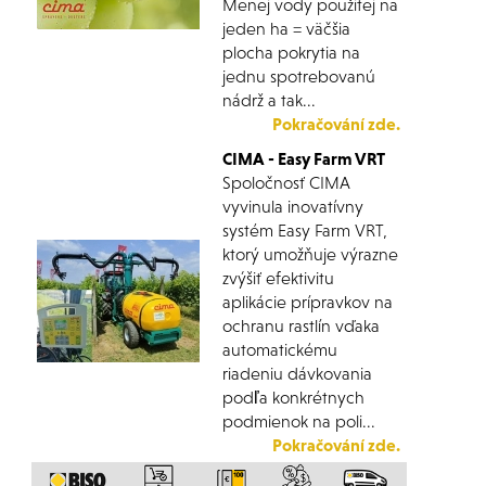
Menej vody použitej na
jeden ha = väčšia
plocha pokrytia na
jednu spotrebovanú
nádrž a tak...
Pokračování zde.
CIMA - Easy Farm VRT
Spoločnosť CIMA
vyvinula inovatívny
systém Easy Farm VRT,
ktorý umožňuje výrazne
zvýšiť efektivitu
aplikácie prípravkov na
ochranu rastlín vďaka
automatickému
riadeniu dávkovania
podľa konkrétnych
podmienok na poli...
Pokračování zde.