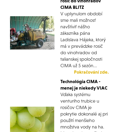
rosič do vinohradov
CIMA BLITZ
V uplynulom období
sme mali možnosť
navštíviť nášho
zákazníka pána
Ladislava Hájeka, ktorý
má v prevádzke rosič
do vinohradov od
talianskej spoločnosti
CIMA už 5 sezón...
Pokračování zde.
Technológia CIMA -
menej je niekedy VIAC
Vďaka systému
venturiho trubice u
rosičov CIMA je
pokrytie dokonalé aj pri
použití menšieho
množstva vody na ha.