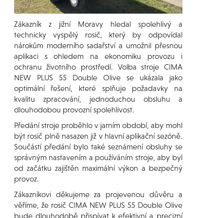
Zákazník z jižní Moravy hledal spolehlivý a
technicky vyspělý rosič, který by odpovídal
nárokům moderního sadařství a umožnil přesnou
aplikaci s ohledem na ekonomiku provozu i
ochranu životního prostředí. Volba stroje CIMA
NEW PLUS 55 Double Olive se ukázala jako
optimální řešení, které splňuje požadavky na
kvalitu zpracování, jednoduchou obsluhu a
dlouhodobou provozní spolehlivost.
Předání stroje proběhlo v jarním období, aby mohl
být rosič plně nasazen již v hlavní aplikační sezóně.
Součástí předání bylo také seznámení obsluhy se
správným nastavením a používáním stroje, aby byl
od začátku zajištěn maximální výkon a bezpečný
provoz.
Zákazníkovi děkujeme za projevenou důvěru a
věříme, že rosič CIMA NEW PLUS 55 Double Olive
bude dlouhodobě přispívat k efektivní a precizní